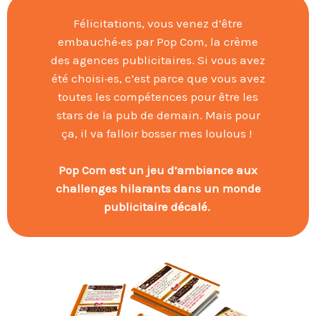
Félicitations, vous venez d’être
embauché·es par Pop Com, la crème
des agences publicitaires. Si vous avez
été choisi·es, c’est parce que vous avez
toutes les compétences pour être les
stars de la pub de demain. Mais pour
ça, il va falloir bosser mes loulous !
Pop Com est un jeu d’ambiance
aux
challenges hilarants dans un monde
publicitaire décalé.