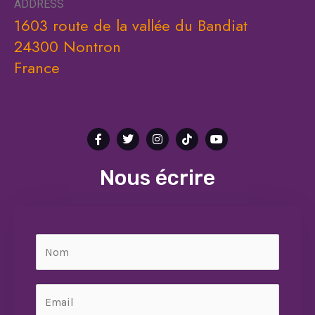
ADDRESS
1603 route de la vallée du Bandiat
24300 Nontron
France
Nous écrire
N
o
m
E
*
m