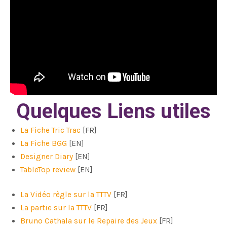
Quelques Liens utiles
La Fiche Tric Trac
[FR]
La Fiche BGG
[EN]
Designer Diary
[EN]
TableTop review
[EN]
La Vidéo règle sur la TTTV
[FR]
La partie sur la TTTV
[FR]
Bruno Cathala sur le Repaire des Jeux
[FR]