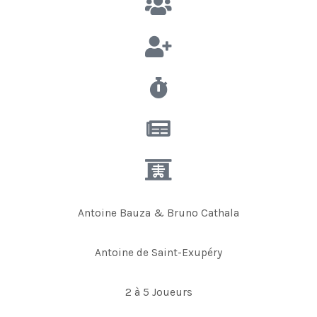
Antoine Bauza & Bruno Cathala
Antoine de Saint-Exupéry
2 à 5 Joueurs